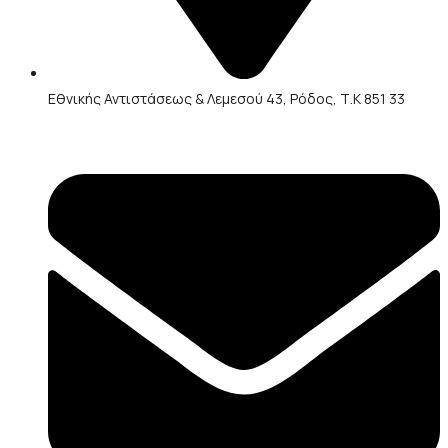
Εθνικής Αντιστάσεως & Λεμεσού 43, Ρόδος, Τ.Κ 851 33