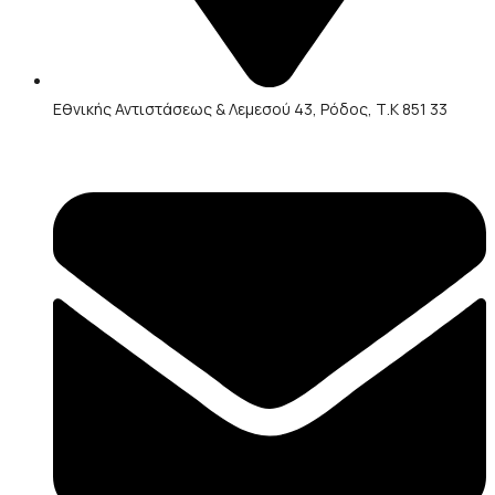
Εθνικής Αντιστάσεως & Λεμεσού 43, Ρόδος, Τ.Κ 851 33