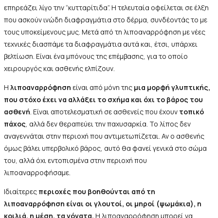
επηρεάζει λίγο την “κυτταρίτιδα”. Η τελευταία οφείλεται σε έλξη
που ασκούν ινώδη διαφραγμάτια στο δέρμα, συνδέοντάς το με
τους υποκείμενους μυς. Μετά από τη λιποαναρρόφηση με νέες
τεχνικές διασπάμε τα διαφραγμάτια αυτά και, έτσι, υπάρχει
βελτίωση. Είναι ένα μπόνους της επέμβασης, για το οποίο
χειρουργός και ασθενής ελπίζουν.
Η
λιποαναρρόφηση
είναι από μόνη της
μια μορφή γλυπτικής,
που στόχο έχει να αλλάξει το σχήμα και όχι το βάρος του
ασθενή
. Είναι αποτελεσματική σε ασθενείς που έχουν
τοπικό
πάχος
, αλλά δεν θεραπεύει την παχυσαρκία. Το λίπος δεν
αναγεννάται στην περιοχή που αντιμετωπίζεται. Αν ο ασθενής
όμως βάλει υπερβολικό βάρος, αυτό θα φανεί γενικά στο σώμα
του, αλλά όχι εντοπισμένα στην περιοχή που
λιποαναρροφήσαμε.
Ιδιαίτερες
περιοχές που βοηθούνται από τη
λιποαναρρόφηση είναι οι γλουτοί, οι μηροί (ψωμάκια), η
κοιλιά, η μέση, τα γόνατα.
Η λιποαναρρόφηση μπορεί να