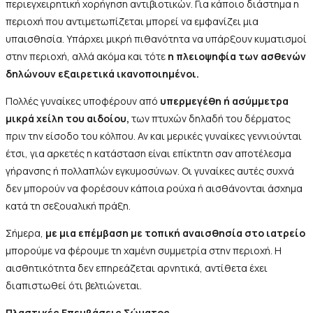
περιεγχειρητική χορήγηση αντιβιοτικών. Για κάποιο διάστημα η
περιοχή που αντιμετωπίζεται μπορεί να εμφανίζει μια
υπαισθησία. Υπάρχει μικρή πιθανότητα να υπάρξουν κυματισμοί
στην περιοχή, αλλά ακόμα και τότε
η πλειοψηφία των ασθενών
δηλώνουν εξαιρετικά ικανοποιημένοι.
Πολλές γυναίκες υποφέρουν από
υπερμεγέθη ή ασύμμετρα
μικρά χείλη του αιδοίου,
των πτυχών δηλαδή του δέρματος
πριν την είσοδο του κόλπου. Αν και μερικές γυναίκες γεννιούνται
έτσι, για αρκετές η κατάσταση είναι επίκτητη σαν αποτέλεσμα
γήρανσης ή πολλαπλών εγκυμοσύνων. Οι γυναίκες αυτές συχνά
δεν μπορούν να φορέσουν κάποια ρούχα ή αισθάνονται άσχημα
κατά τη σεξουαλική πράξη.
Σήμερα,
με μια επέμβαση με τοπική αναισθησία στο ιατρείο
μπορούμε να φέρουμε τη χαμένη συμμετρία στην περιοχή. Η
αισθητικότητα δεν επηρεάζεται αρνητικά, αντίθετα έχει
διαπιστωθεί ότι βελτιώνεται.
Πλαστικές Επεμβάσεις Σώματος