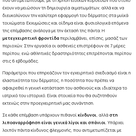
που αντιμετωπίσαμε, με τη χρήση ειδικών κορσέδων που στόχο
έχουν να μειώσουν τη δημιουργία αιματωμάτων, αλλά και να
διευκολύνουν την καλύτερη εφαρμογή του δέρματος στα μυϊκά
τοιχώματα. Εκχυμώσεις και οίδημα είναι φυσιολογικά επόμενα
της επέμβασης ανάλογα με την έκτασή της πάντα. Η
μετεγχειρητική φροντίδα
περιλαμβάνει, επίσης, μασάζ των
περιοχών. Στην εργασία οι ασθενείς επιστρέφουν σε 7 μέρες
περίπου, ενώ αθλητικές δραστηριότητες επιτρέπονται περίπου
στις 6 εβδομάδες.
Παράμετροι που επηρεάζουν τον εγχειρητικό σχεδιασμό είναι η
ελαστικότητα του δέρματος, η ποσότητα που πρέπει να
αφαιρεθεί η γενική κατάσταση του ασθενούς και ιδιαίτερα το
ιατρικό του ιστορικό. Είναι στοιχεία που θα συζητηθούν
εκτενώς στην προεγχειρητική μας συνάντηση.
Σε κάθε επέμβαση υπάρχουν πιθανοί
κίνδυνοι
, αλλά
στη
λιποαναρρόφηση είναι γενικά λίγοι και σπάνιοι
. Υπάρχει
λοιπόν πάντα κίνδυνος φλεγμονής, που αντιμετωπίζεται με